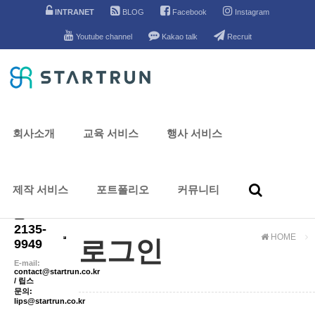
INTRANET
BLOG
Facebook
Instagram
Youtube channel
Kakao talk
Recruit
로그인
회사소개
교육 서비스
행사 서비스
강의
및
컨설팅
제작 서비스
포트폴리오
커뮤니티
문의
02-
2135-
HOME
로그인
9949
E-mail:
contact@startrun.co.kr
/ 립스
문의:
lips@startrun.co.kr